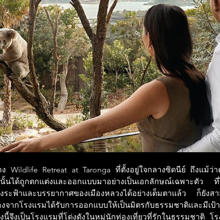
ง Wildlife Retreat at Taronga ที่ตั้งอยู่ใจกลางซิดนีย์ ถึงแม้ว่า
ั้นได้ถูกตกแต่งและออกแบบมาอย่างเป็นเอกลักษณ์เฉพาะตัว ที่ไม่เ
กสูงระฟ้าและบรรยากาศของเมืองหลวงได้อย่างเต็มตาแล้ว ก็ยังสาม
ื่องจากโรงแรมได้รับการออกแบบให้เป็นมิตรกับธรรมชาติและมีเ
ี้จึงเป็นโรงแรมที่โด่งดังในหมู่นักท่องเที่ยวที่รักในธรรมชาติ โรง